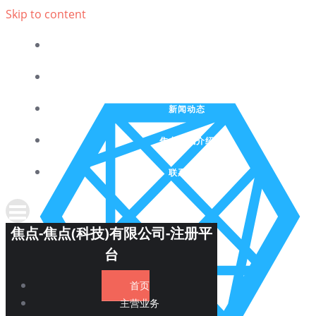
焦点-焦点(科技)有限公司-注册平台
Skip to content
首页
主营业务
新闻动态
焦点在线介绍
联系我们
焦点-焦点(科技)有限公司-注册平
台
首页
主营业务